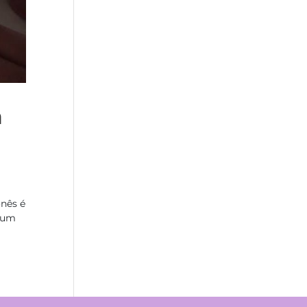
a
onês é
a um