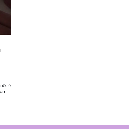
a
onês é
a um