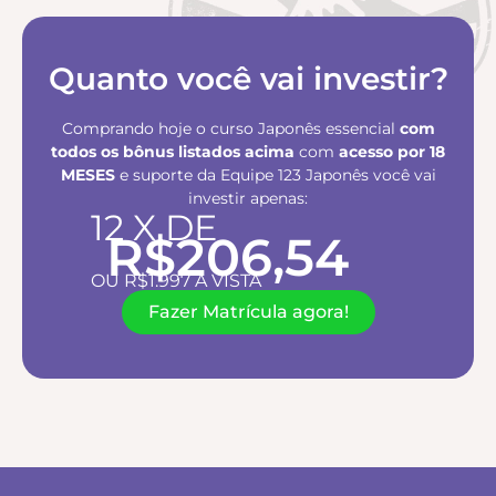
Quanto você vai investir?
Comprando hoje o curso Japonês essencial
com
todos os bônus listados acima
com
acesso por 18
MESES
e suporte da Equipe 123 Japonês você vai
investir apenas:
12 X DE
R$206,54
OU R$1.997 À VISTA
Fazer Matrícula agora!