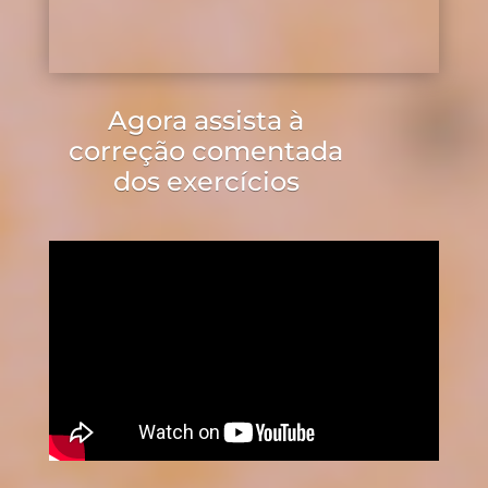
Agora assista à
correção comentada
dos exercícios