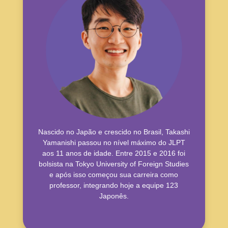
Nascido no Japão e crescido no Brasil, Takashi
Yamanishi passou no nível máximo do JLPT
aos 11 anos de idade. Entre 2015 e 2016 foi
bolsista na Tokyo University of Foreign Studies
e após isso começou sua carreira como
professor, integrando hoje a equipe 123
Japonês.