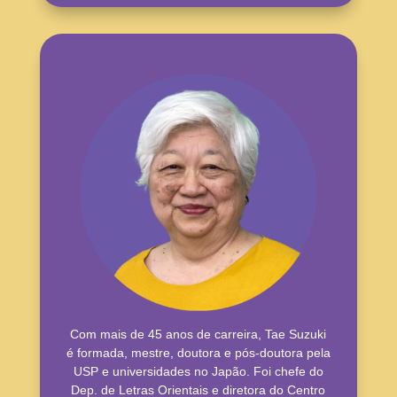
Com mais de 45 anos de carreira, Tae Suzuki
é formada, mestre, doutora e pós-doutora pela
USP e universidades no Japão. Foi chefe do
Dep. de Letras Orientais e diretora do Centro